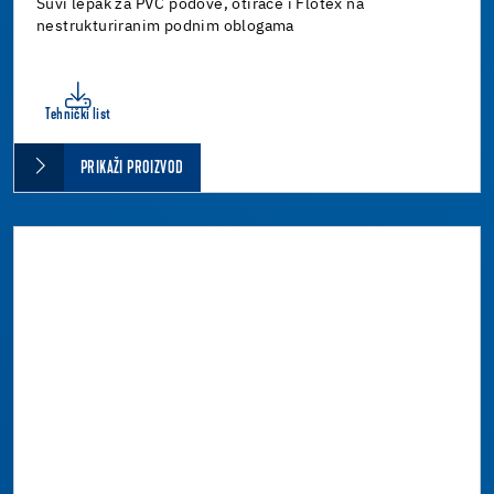
Suvi lepak za PVC podove, otirače i Flotex na
nestrukturiranim podnim oblogama
Tehnički list
PRIKAŽI PROIZVOD