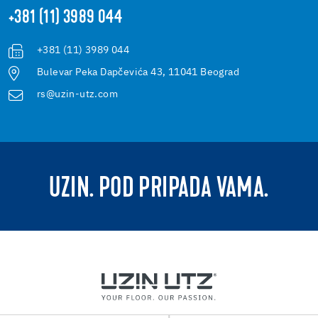
+381 (11) 3989 044
+381 (11) 3989 044
Bulevar Peka Dapčevića 43, 11041 Beograd
rs@uzin-utz.com
UZIN. POD PRIPADA VAMA.