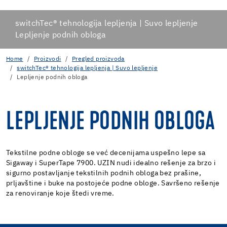
switchTec® tehnologija lepljenja | Suvo lepljenje
Lepljenje podnih obloga
Home
Proizvodi
Pregled proizvoda
switchTec® tehnologija lepljenja | Suvo lepljenje
Lepljenje podnih obloga
LEPLJENJE PODNIH OBLOGA
Tekstilne podne obloge se već decenijama uspešno lepe sa
Sigaway i SuperTape 7900. UZIN nudi idealno rešenje za brzo i
sigurno postavljanje tekstilnih podnih obloga bez prašine,
prljavštine i buke na postojeće podne obloge. Savršeno rešenje
za renoviranje koje štedi vreme.