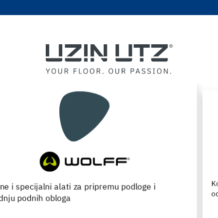
Kompletan izbor proizvoda za ugradnju, renovaciju i
održavanje drvenih podova