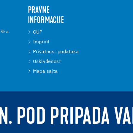
PRAVNE
INFORMACIJE
rška
OUP
Imprint
Privatnost podataka
Usklađenost
Mapa sajta
N. POD PRIPADA V