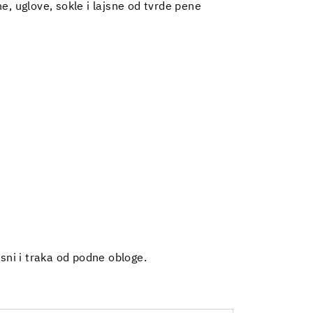
e, uglove, sokle i lajsne od tvrde pene
jsni i traka od podne obloge.