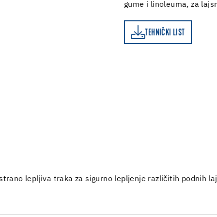
gume i linoleuma, za lajsn
TEHNIČKI LIST
TEHNIČKI LIST
rano lepljiva traka za sigurno lepljenje različitih podnih la