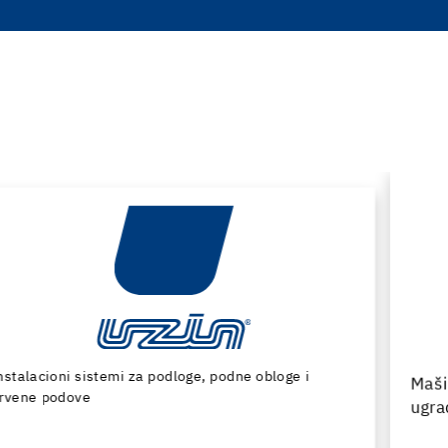
Mašine i specijalni alati za pripremu podloge i
ugradnju podnih obloga