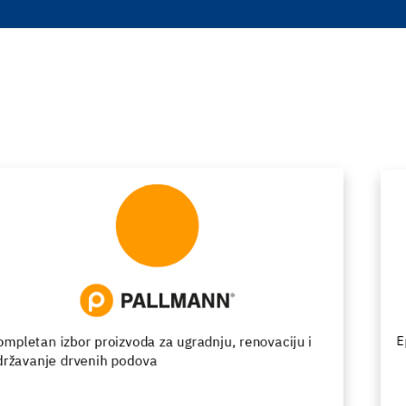
Epoksidni podovi - strast za dizajn