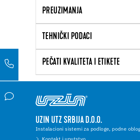
PREUZIMANJA
TEHNIČKI PODACI
PEČATI KVALITETA I ETIKETE
UZIN UTZ SRBIJA D.O.O.
Instalacioni sistemi za podloge, podne oblo
Kontakt i uputstvo