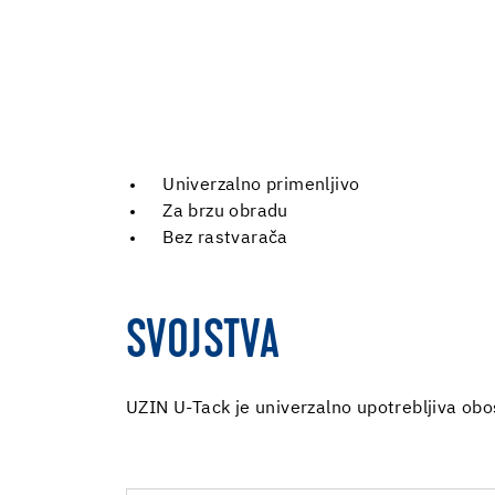
Univerzalno primenljivo
Za brzu obradu
Bez rastvarača
SVOJSTVA
UZIN U-Tack je univerzalno upotrebljiva obost