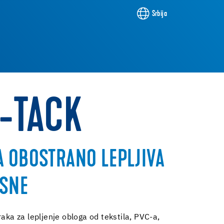
Srbija
U-TACK
 OBOSTRANO LEPLJIVA
JSNE
raka za lepljenje obloga od tekstila, PVC-a,