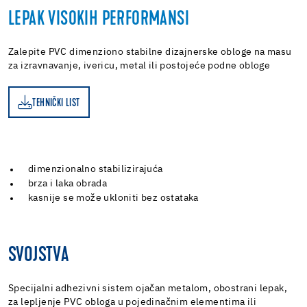
LEPAK VISOKIH PERFORMANSI
Zalepite PVC dimenziono stabilne dizajnerske obloge na masu
za izravnavanje, ivericu, metal ili postojeće podne obloge
TEHNIČKI LIST
ST
dimenzionalno stabilizirajuća
brza i laka obrada
kasnije se može ukloniti bez ostataka
SVOJSTVA
Specijalni adhezivni sistem ojačan metalom, obostrani lepak,
za lepljenje PVC obloga u pojedinačnim elementima ili