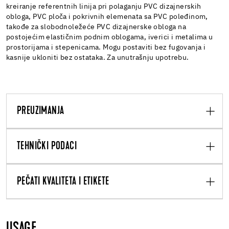
kreiranje referentnih linija pri polaganju PVC dizajnerskih
obloga, PVC ploča i pokrivnih elemenata sa PVC poleđinom,
takođe za slobodnoležeće PVC dizajnerske obloga na
postojećim elastičnim podnim oblogama, iverici i metalima u
prostorijama i stepenicama. Mogu postaviti bez fugovanja i
kasnije ukloniti bez ostataka. Za unutrašnju upotrebu.
PREUZIMANJA
TEHNIČKI PODACI
PEČATI KVALITETA I ETIKETE
USAGE