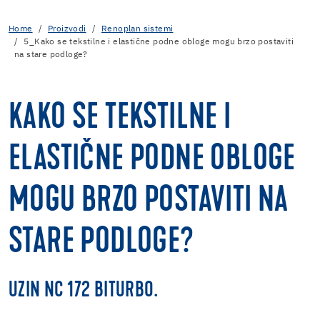
Home
Proizvodi
Renoplan sistemi
5_Kako se tekstilne i elastične podne obloge mogu brzo postaviti
na stare podloge?
KAKO SE TEKSTILNE I
ELASTIČNE PODNE OBLOGE
MOGU BRZO POSTAVITI NA
STARE PODLOGE?
UZIN NC 172 BITURBO.