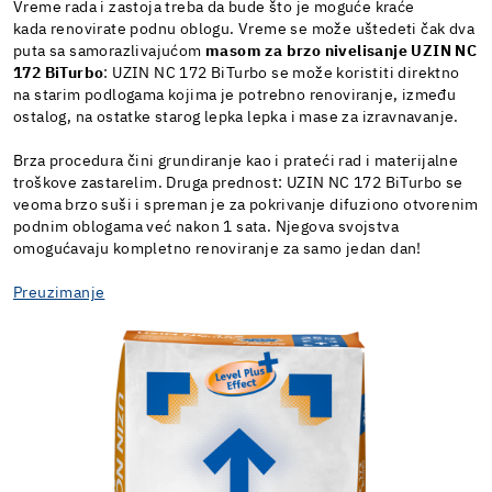
Vreme rada i zastoja treba da bude što je moguće kraće
kada renovirate podnu oblogu. Vreme se može uštedeti čak dva
puta sa samorazlivajućom
masom za brzo nivelisanje UZIN NC
172 BiTurbo
: UZIN NC 172 BiTurbo se može koristiti direktno
na starim podlogama kojima je potrebno renoviranje, između
ostalog, na ostatke starog lepka lepka i mase za izravnavanje.
Brza procedura čini grundiranje kao i prateći rad i materijalne
troškove zastarelim. Druga prednost: UZIN NC 172 BiTurbo se
veoma brzo suši i spreman je za pokrivanje difuziono otvorenim
podnim oblogama već nakon 1 sata. Njegova svojstva
omogućavaju kompletno renoviranje za samo jedan dan!
Preuzimanje