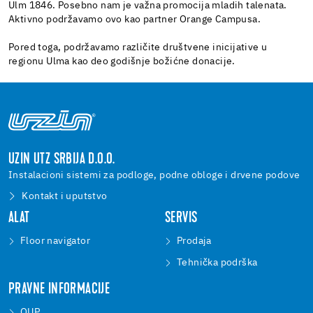
Ulm 1846. Posebno nam je važna promocija mladih talenata.
Aktivno podržavamo ovo kao partner Orange Campusa.
Pored toga, podržavamo različite društvene inicijative u
regionu Ulma kao deo godišnje božićne donacije.
UZIN UTZ SRBIJA D.O.O.
Instalacioni sistemi za podloge, podne obloge i drvene podove
Kontakt i uputstvo
ALAT
SERVIS
Floor navigator
Prodaja
Tehnička podrška
PRAVNE INFORMACIJE
OUP