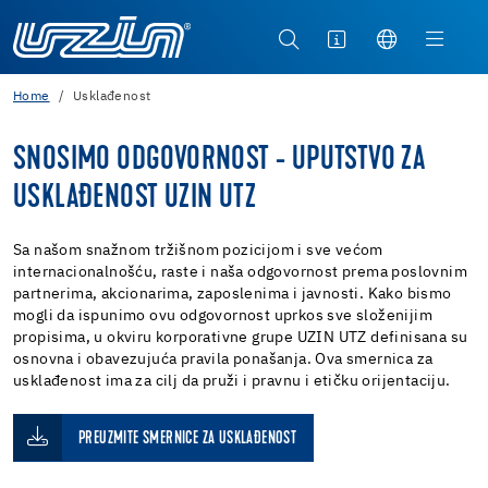
Home
Usklađenost
SNOSIMO ODGOVORNOST - UPUTSTVO ZA
USKLAĐENOST UZIN UTZ
Sa našom snažnom tržišnom pozicijom i sve većom
internacionalnošću, raste i naša odgovornost prema poslovnim
partnerima, akcionarima, zaposlenima i javnosti. Kako bismo
mogli da ispunimo ovu odgovornost uprkos sve složenijim
propisima, u okviru korporativne grupe UZIN UTZ definisana su
osnovna i obavezujuća pravila ponašanja. Ova smernica za
usklađenost ima za cilj da pruži i pravnu i etičku orijentaciju.
PREUZMITE SMERNICE ZA USKLAĐENOST