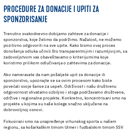
PROCEDURE ZA DONACIJE I UPITI ZA
SPONZORISANJE
Trenutno svakodnevno dobijamo zahteve za donacije i
sponzorstva, koje želimo da podržimo. Nažalost, ne možemo
pozitivno odgovoriti na sve upite. Kako bismo ovaj proces
donošenja odluka učinili što transparentnijim i razumljivijim, sa
zadovoljstvom vas obaveštavamo o kriterijumima koje
koristimo prilikom odlučivanja o zahtevima za donacije.
Ako nameravate da nam pošaljete upit za donacije ili
sponzorstvo, upoznajte se sa ovim procesom kako biste
povećali svoje šanse za uspeh. Održivost i našu društvenu
odgovornost shvatamo ozbiljno i stoga podržavamo društvene,
održive i regionalne projekte. Konkretno, koncentrisani smo na
projekte u kojima su naše kolege snažno uključene na
dobrovoljnoj osnovi.
Fokusirani smo na unapređenje vrhunskog sporta u našem
regionu, sa košarkaškim timom Ulmer i fudbalskim timom SSV