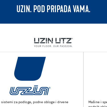
UZIN. POD PRIPADA VAMA.
Mašine i specijalni alati za pripremu podloge i ugradnju