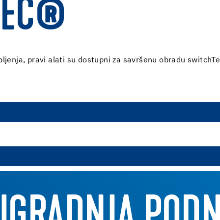
TEC®
pljenja, pravi alati su dostupni za savršenu obradu switchT
 UGRADNJA POD