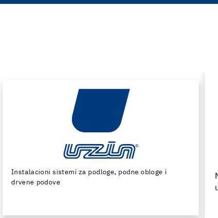
Mašine i specijalni alati za pripremu podloge i
ugradnju podnih obloga