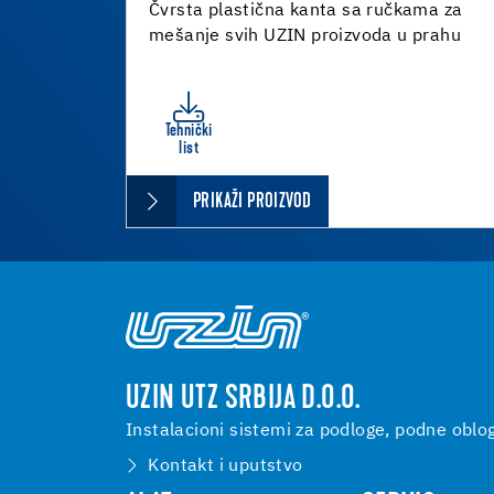
Čvrsta plastična kanta sa ručkama za
mešanje svih UZIN proizvoda u prahu
Tehnički
list
PRIKAŽI PROIZVOD
UZIN UTZ SRBIJA D.O.O.
Instalacioni sistemi za podloge, podne oblo
Kontakt i uputstvo