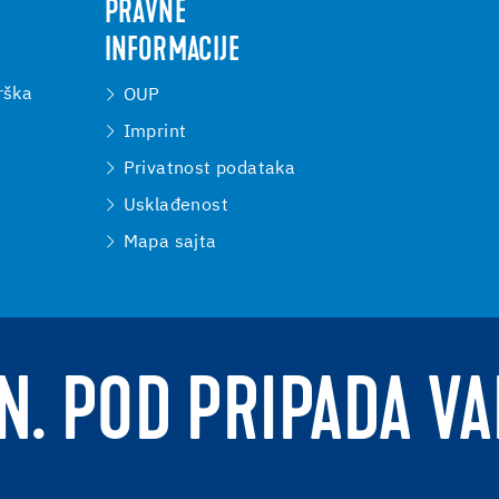
PRAVNE
INFORMACIJE
rška
OUP
Imprint
Privatnost podataka
Usklađenost
Mapa sajta
N. POD PRIPADA V