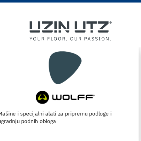
Kompletan izbor proizvoda za ugradnju, renovaciju i
održavanje drvenih podova