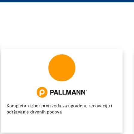
Epoksidni podovi - strast za dizajn