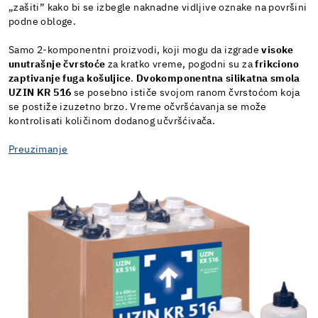
„zašiti” kako bi se izbegle naknadne vidljive oznake na površini
podne obloge.
Samo 2-komponentni proizvodi, koji mogu da izgrade
visoke
unutrašnje čvrstoće
za kratko vreme, pogodni su za
frikciono
zaptivanje fuga košuljice
.
Dvokomponentna silikatna smola
UZIN KR 516
se posebno ističe svojom ranom čvrstoćom koja
se postiže izuzetno brzo. Vreme očvršćavanja se može
kontrolisati količinom dodanog učvršćivača.
Preuzimanje