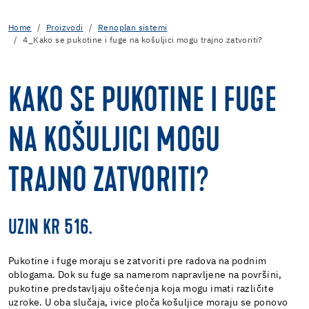
Home
Proizvodi
Renoplan sistemi
4_Kako se pukotine i fuge na košuljici mogu trajno zatvoriti?
KAKO SE PUKOTINE I FUGE
NA KOŠULJICI MOGU
TRAJNO ZATVORITI?
UZIN KR 516.
Pukotine i fuge moraju se zatvoriti pre radova na podnim
oblogama. Dok su fuge sa namerom napravljene na površini,
pukotine predstavljaju oštećenja koja mogu imati različite
uzroke. U oba slučaja, ivice ploča košuljice moraju se ponovo