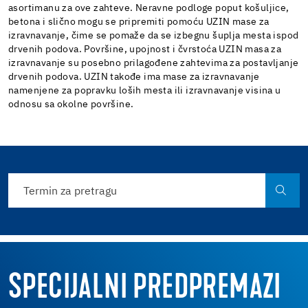
asortimanu za ove zahteve. Neravne podloge poput košuljice,
betona i slično mogu se pripremiti pomoću UZIN mase za
izravnavanje, čime se pomaže da se izbegnu šuplja mesta ispod
drvenih podova. Površine, upojnost i čvrstoća UZIN masa za
izravnavanje su posebno prilagođene zahtevima za postavljanje
drvenih podova. UZIN takođe ima mase za izravnavanje
namenjene za popravku loših mesta ili izravnavanje visina u
odnosu sa okolne površine.
SPECIJALNI PREDPREMAZI