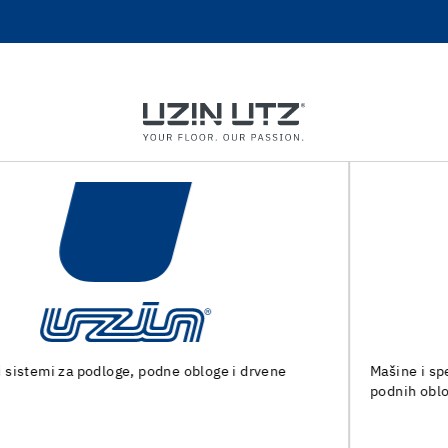
Mašine i specijalni alati za pripremu podloge i ugradnju
podnih obloga