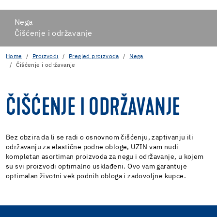
Nega
Čišćenje i održavanje
Home
Proizvodi
Pregled proizvoda
Nega
Čišćenje i održavanje
ČIŠĆENJE I ODRŽAVANJE
Bez obzira da li se radi o osnovnom čišćenju, zaptivanju ili
održavanju za elastične podne obloge, UZIN vam nudi
kompletan asortiman proizvoda za negu i održavanje, u kojem
su svi proizvodi optimalno usklađeni. Ovo vam garantuje
optimalan životni vek podnih obloga i zadovoljne kupce.