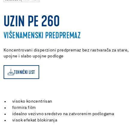
UZIN PE 260
VIŠENAMENSKI PREDPREMAZ
Koncentrovani disperzioni predpremaz bez rastvarača za stare,
upojne i slabo upojne podloge
TEHNIČKI LIST
ST
visoko koncentrisan
formira film
idealno vezivno sredstvo na zatvorenim podlogama
visok efekat blokiranja